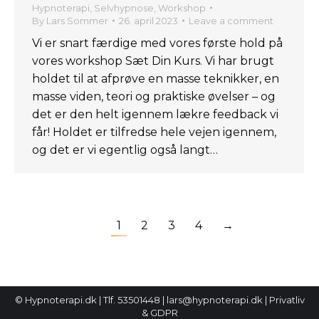
Hypnoterapi
,
Selvhypnose
,
Workshop
By
Lars Sommer
26. april 2023
Leave a comment
Vi er snart færdige med vores første hold på
vores workshop Sæt Din Kurs. Vi har brugt
holdet til at afprøve en masse teknikker, en
masse viden, teori og praktiske øvelser – og
det er den helt igennem lækre feedback vi
får! Holdet er tilfredse hele vejen igennem,
og det er vi egentlig også langt…
1
2
3
4
→
© Hypnoterapi.dk | Tlf. 53501448 | lars@hypnoterapi.dk |
Privatliv
& GDPR