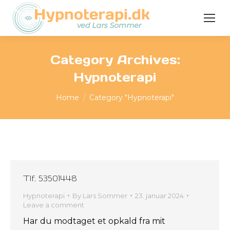
Category Archives:
Hypnoterapi
You are here:
Home
Category "Hypnoterapi"
Tlf. 53501448
Hypnoterapi
By
Lars Sommer
23. januar 2024
Leave a comment
Har du modtaget et opkald fra mit