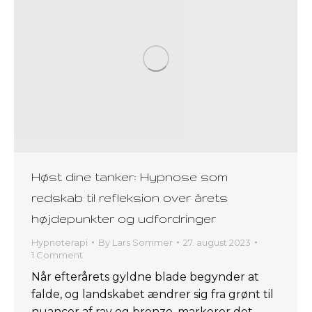
Høst dine tanker: Hypnose som
redskab til refleksion over årets
højdepunkter og udfordringer
Hypnoterapi
By
Lars Sommer
27. august 2023
1 Comment
Når efterårets gyldne blade begynder at
falde, og landskabet ændrer sig fra grønt til
nuancer af rav og bronze, markerer det