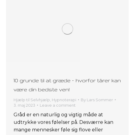
10 grunde til at græde – hvorfor tårer kan
være din bedste ven!
Hjælp til Selvhjælp
,
Hypnoterapi
By
Lars Sommer
3. maj 2023
Leave a comment
Gråd er en naturlig og vigtig måde at
udtrykke vores følelser på. Desværre kan
mange mennesker føle sig flove eller