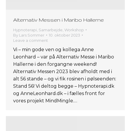
Alternativ Messen i Maribo Hallerne
Hypnoterapi
,
Samarbejde
,
Workshop
By
Lars Sommer
10. oktober 2023
Leave a comment
Vi – min gode ven og kollega Anne
Leonhard – var på Alternativ Messe i Maribo
Hallerne i den forgangne weekend!
Alternativ Messen 2023 blev afholdt med i
alt 56 stande – og vi fik rosinen i pølseenden:
Stand 56! Vi deltog begge – Hypnoterapi.dk
og AnneLeonhard.dk – i fælles front for
vores projekt MindMingle.…