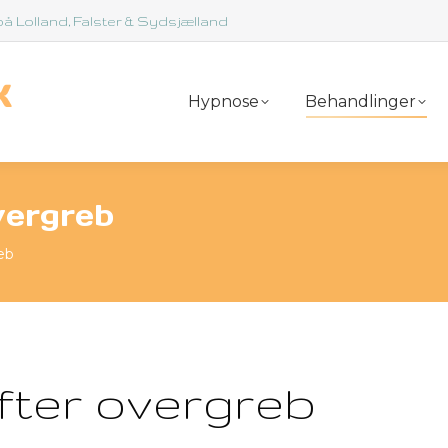
å Lolland, Falster & Sydsjælland
Hypnose
Behandlinger
vergreb
eb
fter overgreb