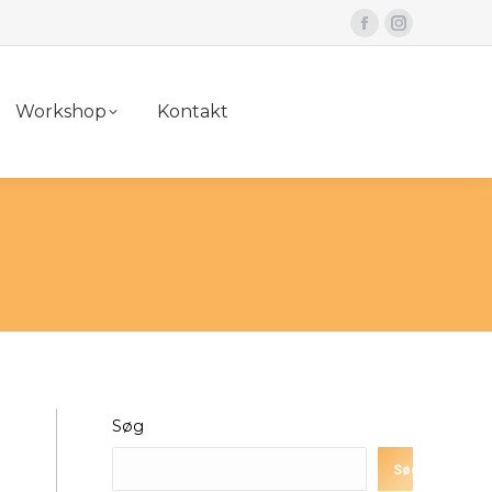
Facebook
Instagram
page
page
opens
opens
Workshop
Kontakt
in
in
new
new
window
window
Søg
Søg