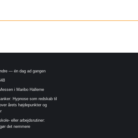
indre — én dag ad gangen
448
 Messen i Maribo Hallerne
tanker: Hypnose som redskab til
 over årets højdepunkter og
r
skole- eller arbejdsrutiner:
gør det nemmere