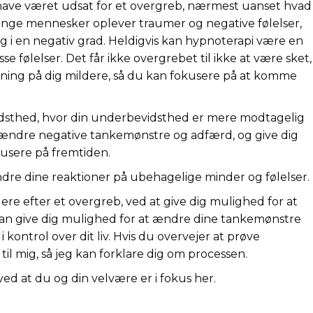
have været udsat for et overgreb, nærmest uanset hvad
ange mennesker oplever traumer og negative følelser,
g i en negativ grad. Heldigvis kan hypnoterapi være en
se følelser. Det får ikke overgrebet til ikke at være sket,
ning på dig mildere, så du kan fokusere på at komme
vidsthed, hvor din underbevidsthed er mere modtagelig
at ændre negative tankemønstre og adfærd, og give dig
kusere på fremtiden.
dre dine reaktioner på ubehagelige minder og følelser.
e efter et overgreb, ved at give dig mulighed for at
 kan give dig mulighed for at ændre dine tankemønstre
kontrol over dit liv. Hvis du overvejer at prøve
til mig, så jeg kan forklare dig om processen.
 ved at du og din velvære er i fokus her.