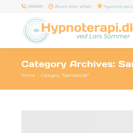
53501448
Åbent efter aftale
Hypnoterapi p
Category Archives:
Sa
You are here:
Home
Category "Samarbejde"