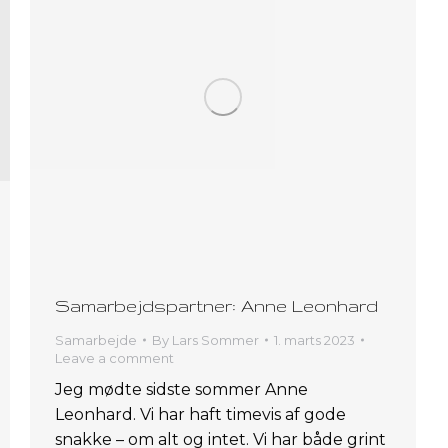
Samarbejdspartner: Anne Leonhard
Samarbejde
By
Lars Sommer
1. marts 2023
Leave a comment
Jeg mødte sidste sommer Anne
Leonhard. Vi har haft timevis af gode
snakke – om alt og intet. Vi har både grint