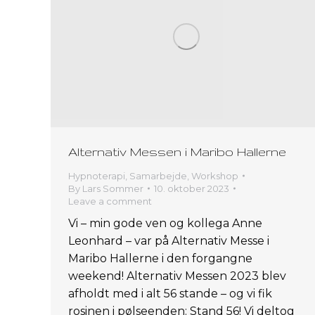
Alternativ Messen i Maribo Hallerne
Hypnoterapi
,
Samarbejde
,
Workshop
By
Lars Sommer
10. oktober 2023
Leave a comment
Vi – min gode ven og kollega Anne
Leonhard – var på Alternativ Messe i
Maribo Hallerne i den forgangne
weekend! Alternativ Messen 2023 blev
afholdt med i alt 56 stande – og vi fik
rosinen i pølseenden: Stand 56! Vi deltog