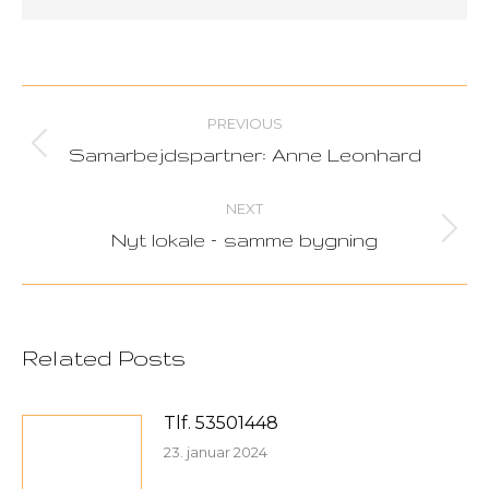
Post
PREVIOUS
navigation
Samarbejdspartner: Anne Leonhard
Previous
post:
NEXT
Nyt lokale – samme bygning
Next
post:
Related Posts
Tlf. 53501448
23. januar 2024