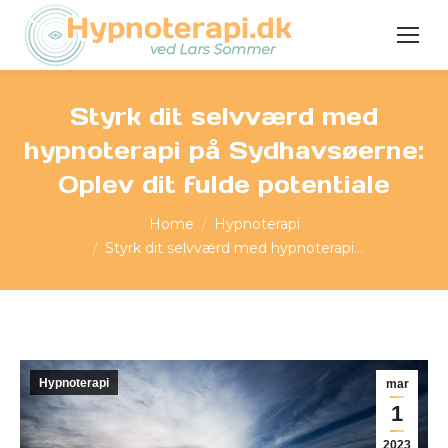
Styrk dit selvværd med
hypnoterapi på Sydhavsøerne:
Oplev dit fulde potentiale
You are here:
Home
Hypnoterapi
Styrk dit selvværd med hypnoterapi…
Hypnoterapi
mar
1
2023