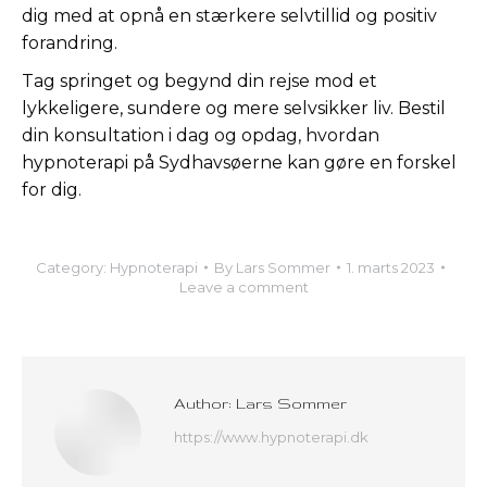
dig med at opnå en stærkere selvtillid og positiv
forandring.
Tag springet og begynd din rejse mod et
lykkeligere, sundere og mere selvsikker liv. Bestil
din konsultation i dag og opdag, hvordan
hypnoterapi på Sydhavsøerne kan gøre en forskel
for dig.
Category:
Hypnoterapi
By
Lars Sommer
1. marts 2023
Leave a comment
Author:
Lars Sommer
https://www.hypnoterapi.dk